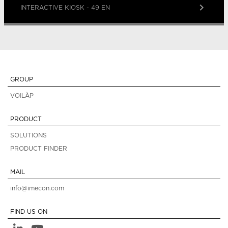
keyboard_arrow_right
INTERACTIVE KIOSK - 49 EN
GROUP
VOILÀP
PRODUCT
SOLUTIONS
PRODUCT FINDER
MAIL
info@imecon.com
FIND US ON