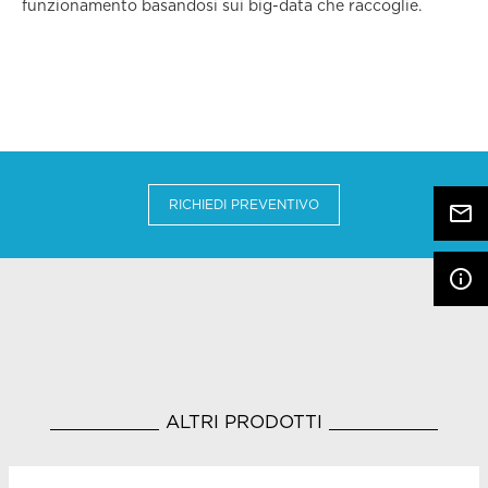
funzionamento basandosi sui big-data che raccoglie.
RICHIEDI PREVENTIVO
mail_outline
info_outline
ALTRI PRODOTTI