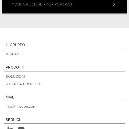
keyboard_arrow_right
MONITOR LCD SB - 43 - PORTRAIT
IL GRUPPO
VOILÀP
PRODOTTI
SOLUZIONI
RICERCA PRODOTTI
MAIL
info@imecon.com
SEGUICI